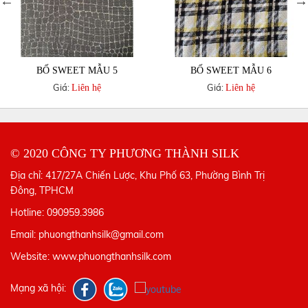
BỐ SWEET MẪU 5
BỐ SWEET MẪU 6
Giá:
Giá:
Liên hệ
Liên hệ
© 2020 CÔNG TY PHƯƠNG THÀNH SILK
Địa chỉ: 417/27A Chiến Lược, Khu Phố 63, Phường Bình Trị
Đông, TPHCM
Hotline: 090959.3986
Email: phuongthanhsilk@gmail.com
Website: www.phuongthanhsilk.com
Mạng xã hội: