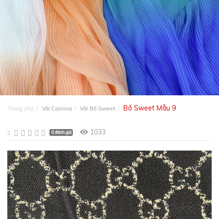
Bố Sweet Mẫu 9
Trang chủ
Vải Casmia
Vải Bố Sweet
1033
0 đánh giá