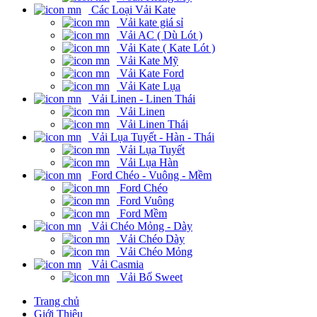
Các Loại Vải Kate
Vải kate giá sỉ
Vải AC ( Dù Lót )
Vải Kate ( Kate Lót )
Vải Kate Mỹ
Vải Kate Ford
Vải Kate Lụa
Vải Linen - Linen Thái
Vải Linen
Vải Linen Thái
Vải Lụa Tuyết - Hàn - Thái
Vải Lụa Tuyết
Vải Lụa Hàn
Ford Chéo - Vuông - Mềm
Ford Chéo
Ford Vuông
Ford Mềm
Vải Chéo Mỏng - Dày
Vải Chéo Dày
Vải Chéo Mỏng
Vải Casmia
Vải Bố Sweet
Trang chủ
Giới Thiệu