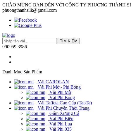
CHÀO MỪNG BẠN ĐẾN VỚI CÔNG TY PHƯƠNG THÀNH S
phuongthanhsilk@gmail.com
TÌM KIẾM
090959.3986
Danh Mục Sản Phẩm
Vải CAROLAN
Vải Phi Mờ - Phi Bóng
Vải Phi Mờ
Vải Phi Bóng
Vải Taffeta Cao Cấp (TapTa)
Vải Phi Chuyên Thời Trang
Gấm Xương Cá
Vải Phi Biên
Vải Phi Lụa
Vải Phi 035