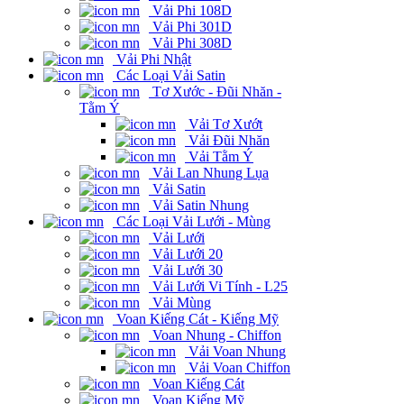
Vải Phi 108D
Vải Phi 301D
Vải Phi 308D
Vải Phi Nhật
Các Loại Vải Satin
Tơ Xước - Đũi Nhăn -
Tằm Ý
Vải Tơ Xướt
Vải Đũi Nhăn
Vải Tằm Ý
Vải Lan Nhung Lụa
Vải Satin
Vải Satin Nhung
Các Loại Vải Lưới - Mùng
Vải Lưới
Vải Lưới 20
Vải Lưới 30
Vải Lưới Vi Tính - L25
Vải Mùng
Voan Kiếng Cát - Kiếng Mỹ
Voan Nhung - Chiffon
Vải Voan Nhung
Vải Voan Chiffon
Voan Kiếng Cát
Voan Kiếng Mỹ