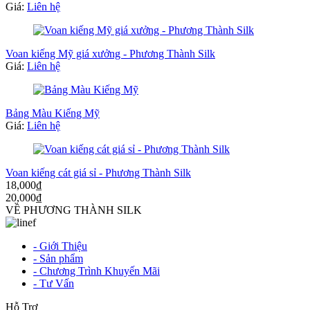
Giá:
Liên hệ
Voan kiếng Mỹ giá xưởng - Phương Thành Silk
Giá:
Liên hệ
Bảng Màu Kiếng Mỹ
Giá:
Liên hệ
Voan kiếng cát giá sỉ - Phương Thành Silk
18,000₫
20,000₫
VỀ PHƯƠNG THÀNH SILK
- Giới Thiệu
- Sản phẩm
- Chương Trình Khuyến Mãi
- Tư Vấn
Hỗ Trợ