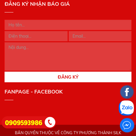
ĐĂNG KÝ NHẬN BÁO GIÁ
ĐĂNG KÝ
FANPAGE - FACEBOOK
0909593986
BẢN QUYỀN THUỘC VỀ CÔNG TY PHƯƠNG THÀNH SILK