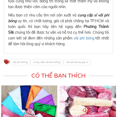
tuổi cũng như vóc dáng thì trông sẽ mất thẩm mỹ và không
tạo được thiện cảm của người nhìn.
Nếu bạn có nhu cầu tìm nơi sản xuất và
cung cấp sỉ vải phi
bóng
uy tín, có chất lượng, giá cả phải chăng tại TP.HCM và
toàn quốc thì bạn hãy liên hệ ngay đến
Phương Thành
Silk
chúng tôi để được tư vấn và hỗ trợ cụ thể hơn. Chúng tôi
cam kết sẽ đem đến những sản phẩm
vải phi bóng
tốt nhất
để làm hài lòng quý vị khách hàng.
vải phi bóng
cung cấp vải phi bóng
vai phi bong gia si
CÓ THỂ BẠN THÍCH