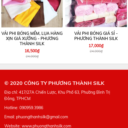
VẢI PHI BÓNG MỀM, LỤA HÀNG
VẢI PHI BÓNG GIÁ SỈ -
XỊN GIÁ XƯỞNG - PHƯƠNG
PHƯƠNG THÀNH SILK
THÀNH SILK
17,000₫
16,500₫
24,000₫
24,000₫
© 2020 CÔNG TY PHƯƠNG THÀNH SILK
Địa chỉ: 417/27A Chiến Lược, Khu Phố 63, Phường Bình Trị
Đông, TPHCM
Hotline: 090959.3986
Email: phuongthanhsilk@gmail.com
Website: www.phuongthanhsilk.com