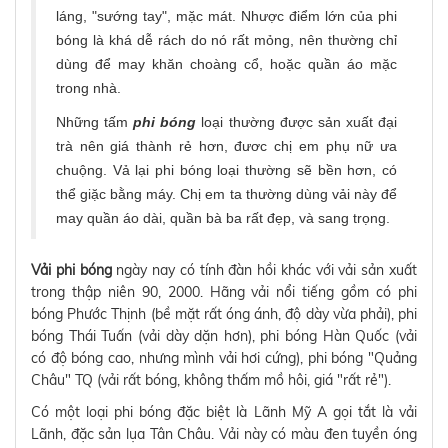
láng, "sướng tay", mặc mát. Nhược điểm lớn của phi
bóng là khá dễ rách do nó rất mỏng, nên thường chỉ
dùng để may khăn choàng cổ, hoặc quần áo mặc
trong nhà.
Những tấm
phi bóng
loại thường được sản xuất đại
trà nên giá thành rẻ hơn, đươc chị em phụ nữ ưa
chuộng. Vả lại phi bóng loại thường sẽ bền hơn, có
thể giặc bằng máy. Chị em ta thường dùng vải này để
may quần áo dài, quần bà ba rất đẹp, và sang trọng.
Vải phi bóng
ngày nay có tính đàn hồi khác với vải sản xuất
trong thập niên 90, 2000. Hãng vải nổi tiếng gồm có phi
bóng Phước Thịnh (bề mặt rất óng ánh, độ dày vừa phải), phi
bóng Thái Tuấn (vải dày dặn hơn), phi bóng Hàn Quốc (vải
có độ bóng cao, nhưng mình vải hơi cứng), phi bóng "Quảng
Châu" TQ (vải rất bóng, không thấm mồ hôi, giá "rất rẻ").
Có một loại phi bóng đặc biệt là Lãnh Mỹ A gọi tắt là vải
Lãnh, đặc sản lụa Tân Châu. Vải này có màu đen tuyền óng