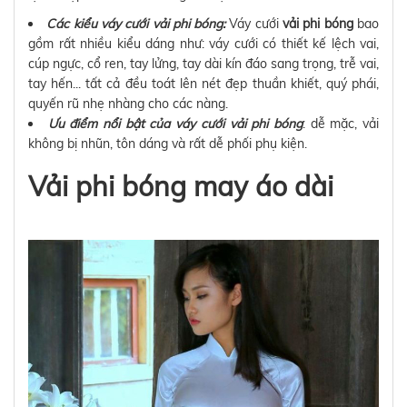
Các kiểu váy cưới vải phi bóng:
Váy cưới
vải phi bóng
bao
gồm rất nhiều kiểu dáng như: váy cưới có thiết kế lệch vai,
cúp ngực, cổ ren, tay lửng, tay dài kín đáo sang trọng, trễ vai,
tay hến... tất cả đều toát lên nét đẹp thuần khiết, quý phái,
quyến rũ nhẹ nhàng cho các nàng.
Ưu điểm nổi bật của váy cưới vải phi bóng
: dễ mặc, vải
không bị nhũn, tôn dáng và rất dễ phối phụ kiện.
Vải phi bóng may áo dài