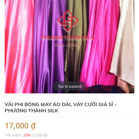
Tap to expand
VẢI PHI BÓNG MAY ÁO DÀI, VÁY CƯỚI GIÁ SỈ -
PHƯƠNG THÀNH SILK
17,000 ₫
Tiết kiệm:
29%
(7,000 ₫)