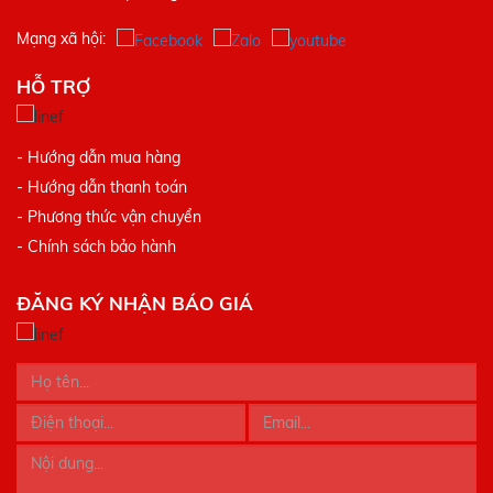
Mạng xã hội:
HỖ TRỢ
- Hướng dẫn mua hàng
- Hướng dẫn thanh toán
- Phương thức vận chuyển
- Chính sách bảo hành
ĐĂNG KÝ NHẬN BÁO GIÁ