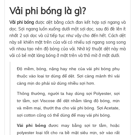
Vải phi bóng là gì?
Vải phi bóng
được dệt bằng cách đan kết hợp sợi ngang và
dọc. Sợi ngang luồn xuống dưới một sợi dọc, sau đó đè lên ít
nhất 2 sợi dọc và cứ tiếp tục như vậy cho đến hết. Cách dệt
này sẽ khiến mặt trên của vải có nhiều sợi ngang song song
với nhau tạo nên độ bóng của vải. Nhờ kỹ thuật dệt này mà
vải có bề mặt láng bóng ở mặt trên và thô mờ ở mặt dưới.
Độ mềm, bóng, nặng hay nhẹ của vải phi bóng phụ
thuộc vào loại tơ dùng để dệt. Sợi càng mảnh thì vải
càng mịn do phải sử dùng nhiều sợi hơn.
Thông thường, người ta hay dùng sợi Polyester, sợi
tơ tằm, sợi Viscose để dệt nhằm tăng độ bóng, mịn
và mềm mại, thướt tha cho vải phi bóng. Sợi Acetate,
sợi cotton cũng có thể dùng để may vải phi bóng.
Vải phi bóng
đươc may bằng sợi tơ tằm, hoặc
polyester loại tốt cho ra bề mặt siêu mịn, sờ vào rất