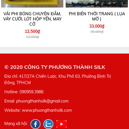
VẢI PHI BÓNG CHUYÊN ĐẦM,
PHI BIÊN THỜI TRANG ( LỤA
VÁY CƯỚI, LÓT HỘP YẾN, MAY
MỜ )
CỜ
33,000₫
12,500₫
35,000₫
13,000₫
© 2020 CÔNG TY PHƯƠNG THÀNH SILK
Địa chỉ: 417/27A Chiến Lược, Khu Phố 63, Phường Bình Trị
Đông, TPHCM
Hotline: 090959.3986
Email: phuongthanhsilk@gmail.com
Website: www.phuongthanhsilk.com
Mạng xã hội: