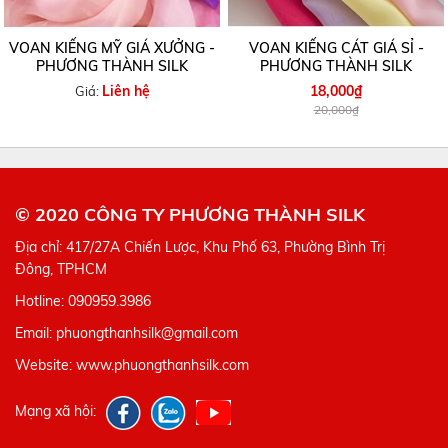
VOAN KIẾNG MỸ GIÁ XƯỞNG -
VOAN KIẾNG CÁT GIÁ SỈ -
PHƯƠNG THÀNH SILK
PHƯƠNG THÀNH SILK
Liên hệ
18,000₫
Giá:
20,000₫
© 2020 CÔNG TY PHƯƠNG THÀNH SILK
Địa chỉ: 417/27A Chiến Lược, Khu Phố 63, Phường Bình Trị
Đông, TPHCM
Hotline: 090959.3986
Email: phuongthanhsilk@gmail.com
Website: www.phuongthanhsilk.com
Mạng xã hội: