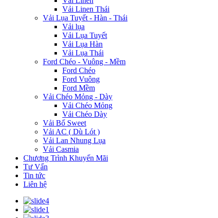
Vải Linen
Vải Linen Thái
Vải Lụa Tuyết - Hàn - Thái
Vải lụa
Vải Lụa Tuyết
Vải Lụa Hàn
Vải Lụa Thái
Ford Chéo - Vuông - Mềm
Ford Chéo
Ford Vuông
Ford Mềm
Vải Chéo Mỏng - Dày
Vải Chéo Mỏng
Vải Chéo Dày
Vải Bố Sweet
Vải AC ( Dù Lót )
Vải Lan Nhung Lụa
Vải Casmia
Chương Trình Khuyến Mãi
Tư Vấn
Tin tức
Liên hệ