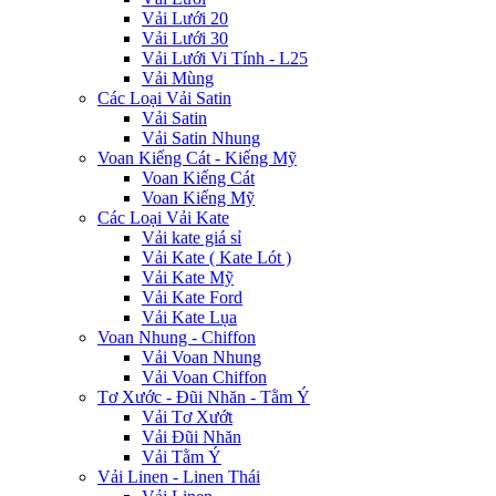
Vải Lưới 20
Vải Lưới 30
Vải Lưới Vi Tính - L25
Vải Mùng
Các Loại Vải Satin
Vải Satin
Vải Satin Nhung
Voan Kiếng Cát - Kiếng Mỹ
Voan Kiếng Cát
Voan Kiếng Mỹ
Các Loại Vải Kate
Vải kate giá sỉ
Vải Kate ( Kate Lót )
Vải Kate Mỹ
Vải Kate Ford
Vải Kate Lụa
Voan Nhung - Chiffon
Vải Voan Nhung
Vải Voan Chiffon
Tơ Xước - Đũi Nhăn - Tằm Ý
Vải Tơ Xướt
Vải Đũi Nhăn
Vải Tằm Ý
Vải Linen - Linen Thái