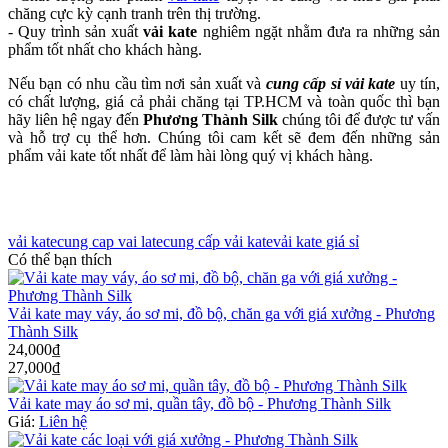
chăng cực kỳ cạnh tranh trên thị trường.
- Quy trình sản xuất
vải kate
nghiêm ngặt nhằm đưa ra những sản
phẩm tốt nhất cho khách hàng.
Nếu bạn có nhu cầu tìm nơi sản xuất và
cung cấp sỉ vải kate
uy tín,
có chất lượng, giá cả phải chăng tại TP.HCM và toàn quốc thì bạn
hãy liên hệ ngay đến
Phương Thành Silk
chúng tôi để được tư vấn
và hỗ trợ cụ thể hơn. Chúng tôi cam kết sẽ đem đến những sản
phẩm vải kate tốt nhất để làm hài lòng quý vị khách hàng.
vải kate
cung cap vai late
cung cấp vải kate
vải kate giá sỉ
Có thể bạn thích
Vải kate may váy, áo sơ mi, đồ bộ, chăn ga với giá xưởng - Phương
Thành Silk
24,000₫
27,000₫
Vải kate may áo sơ mi, quần tây, đồ bộ - Phương Thành Silk
Giá:
Liên hệ