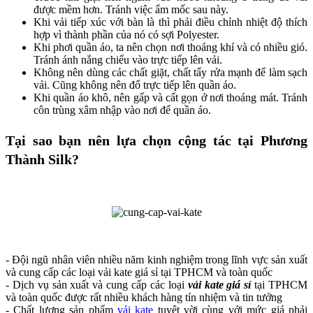
được mềm hơn. Tránh việc ẩm mốc sau này.
Khi vải tiếp xúc với bàn là thì phải điều chỉnh nhiệt độ thích
hợp vì thành phần của nó có sợi Polyester.
Khi phơi quần áo, ta nên chọn nơi thoáng khí và có nhiều gió.
Tránh ánh nắng chiếu vào trực tiếp lên vải.
Không nên dùng các chất giặt, chất tẩy rửa mạnh để làm sạch
vải. Cũng không nên đổ trực tiếp lên quần áo.
Khi quần áo khô, nên gấp và cất gọn ở nơi thoáng mát. Tránh
côn trùng xâm nhập vào nơi để quần áo.
Tại sao bạn nên lựa chọn cộng tác tại Phương
Thành Silk?
- Đội ngũ nhân viên nhiều năm kinh nghiệm trong lĩnh vực sản xuất
và cung cấp các loại vải kate giá sỉ tại TPHCM và toàn quốc
- Dịch vụ sản xuất và cung cấp các loại
vải kate giá sỉ
tại TPHCM
và toàn quốc được rất nhiều khách hàng tín nhiệm và tin tưởng
- Chất lượng sản phẩm
vải kate
tuyệt vời cùng với mức giá phải