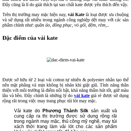
Đây cũng là lí do giải thích tại sao chất kate được yêu thích đến vậy.
Trên thị trường may mặc hiện nay,
vải Kate
là loại được ưa chuộng
và sử dụng rất nhiều trong ngành công nghiệp dệt may với các sản
phẩm chính như:
quần áo, đồng phục, vỏ gối, đệm, rèm,..
Đặc điểm của vải kate
Được sở hữu từ 2 loại vải cotton tự nhiên & polyester nhân tạo thế
nên mặt phẳng và mịn không bị nhăn khi giặt giũ. Tính năng thân
thiện với môi trường là điểm nổi bật, khả năng thấm hút tốt, giữ màu
lâu và bền. Đây chính là những lý do
vải kate
giá rẻ được sử dụng
rộng rãi trong việc may trang phục túi lót may mặc.
Vải kate do
Phương Thành Silk
sản xuất và
cung cấp ra thị trường được sử dụng rộng rãi
trong ngành may mặc, thủ công mỹ nghệ, may túi
xách thời trang làm vải lót cho các sản phẩm