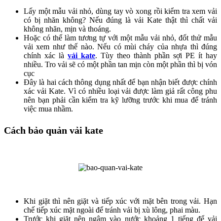
Lấy một mẫu vải nhỏ, dùng tay vò xong rồi kiểm tra xem vải
có bị nhăn không? Nếu đúng là vải Kate thật thì chất vải
không nhăn, mịn và thoáng.
Hoặc có thể làm tương tự với một mẫu vải nhỏ, đốt thử mẫu
vải xem như thế nào. Nếu có mùi cháy của nhựa thì đúng
chính xác là
vải kate
. Tùy theo thành phần sợi PE ít hay
nhiều. Tro vải sẽ có một phần tan mịn còn một phần thì bị vón
cục
Đây là hai cách thông dụng nhất để bạn nhận biết được chính
xác vải Kate. Vì có nhiều loại vải được làm giả rất công phu
nên bạn phải cần kiểm tra kỹ lưỡng trước khi mua để tránh
việc mua nhầm.
Cách bảo quản vải kate
Khi giặt thì nên giặt và tiếp xúc với mặt bên trong vải. Hạn
chế tiếp xúc mặt ngoài để tránh vải bị xù lông, phai màu.
Trước khi giặt nên ngâm vào nước khoảng 1 tiếng để vải