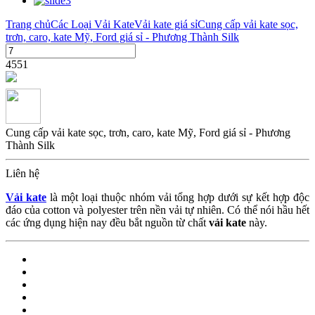
Trang chủ
Các Loại Vải Kate
Vải kate giá sỉ
Cung cấp vải kate sọc,
trơn, caro, kate Mỹ, Ford giá sỉ - Phương Thành Silk
4551
Cung cấp vải kate sọc, trơn, caro, kate Mỹ, Ford giá sỉ - Phương
Thành Silk
Liên hệ
Vải kate
là một loại thuộc nhóm vải tổng hợp dưới sự kết hợp độc
đáo của cotton và polyester trên nền vải tự nhiên. Có thể nói hầu hết
các ứng dụng hiện nay đều bắt nguồn từ chất
vải kate
này.