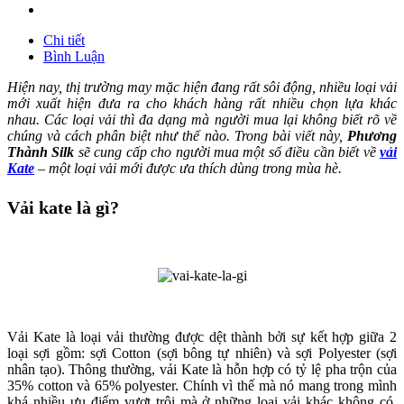
Chi tiết
Bình Luận
Hiện nay, thị trường may mặc hiện đang rất sôi động, nhiều loại vải
mới xuất hiện đưa ra cho khách hàng rất nhiều chọn lựa khác
nhau. Các loại vải thì đa dạng mà người mua lại không biết rõ về
chúng và cách phân biệt như thế nào. Trong bài viết này,
Phương
Thành Silk
sẽ cung cấp cho người mua một số điều cần biết về
vải
Kate
– một loại vải mới được ưa thích dùng trong mùa hè.
Vải kate là gì?
Vải Kate là loại vải thường được dệt thành bởi sự kết hợp giữa 2
loại sợi gồm: sợi Cotton (sợi bông tự nhiên) và sợi Polyester (sợi
nhân tạo). Thông thường, vải Kate là hỗn hợp có tỷ lệ pha trộn của
35% cotton và 65% polyester. Chính vì thế mà nó mang trong mình
khá nhiều ưu điểm vượt trội mà ở những loại vải khác không có.