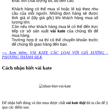
khác với chất lượng tốt, độ bền cao.
Khách hàng có thể mua sỉ hoặc lẻ tuỳ theo nhu
cầu của mỗi người.
Những đơn hàng sẽ được
tính giá sỉ (lấy giá gốc) khi khách hàng mua số
lượng lớn.
Còn nếu như khách hàng mua lẻ có thể đến trực
tiếp cơ sở sản xuất
vải kate
của chúng tôi để
mua hàng.
Trường hợp ở xa thì có thể chuyển khoản trước
để chúng tôi giao hàng đến bạn.
=» Xem thêm: VẢI KATE CÁC LOẠI VỚI GIÁ XƯỞNG -
PHƯƠNG THÀNH SILK
Cách nhận biết vải kate
Để nhận biết đúng và tìm mua được chất
vải kate thật
thì ta cần để ý
qua các điểm sau: