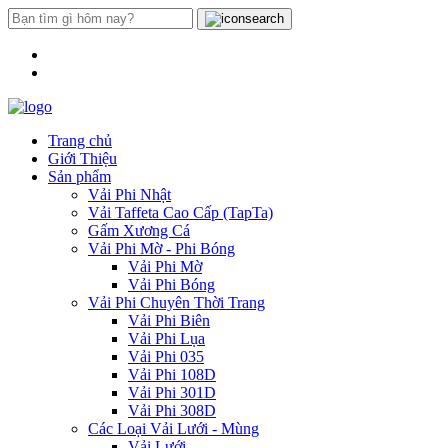
Trang chủ
Giới Thiệu
Sản phẩm
Vải Phi Nhật
Vải Taffeta Cao Cấp (TapTa)
Gấm Xương Cá
Vải Phi Mờ - Phi Bóng
Vải Phi Mờ
Vải Phi Bóng
Vải Phi Chuyên Thời Trang
Vải Phi Biên
Vải Phi Lụa
Vải Phi 035
Vải Phi 108D
Vải Phi 301D
Vải Phi 308D
Các Loại Vải Lưới - Mùng
Vải Lưới