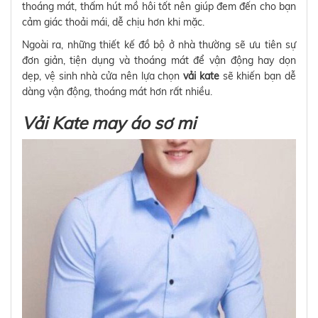
thoáng mát, thấm hút mồ hôi tốt nên giúp đem đến cho bạn
cảm giác thoải mái, dễ chịu hơn khi mặc.
Ngoài ra, những thiết kế đồ bộ ở nhà thường sẽ ưu tiên sự
đơn giản, tiện dụng và thoáng mát để vận động hay dọn
dẹp, vệ sinh nhà cửa nên lựa chọn
vải kate
sẽ khiến bạn dễ
dàng vận động, thoáng mát hơn rất nhiều.
Vải Kate may áo sơ mi