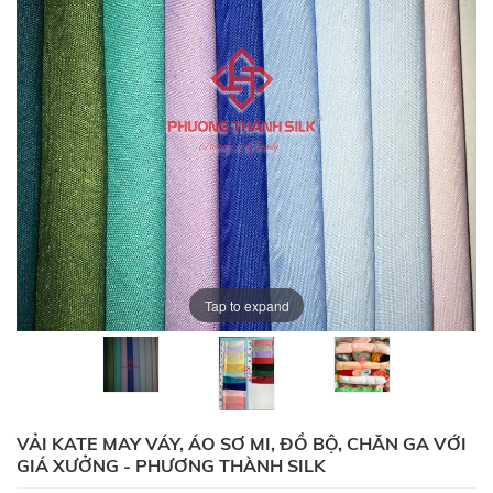
Tap to expand
VẢI KATE MAY VÁY, ÁO SƠ MI, ĐỒ BỘ, CHĂN GA VỚI
GIÁ XƯỞNG - PHƯƠNG THÀNH SILK