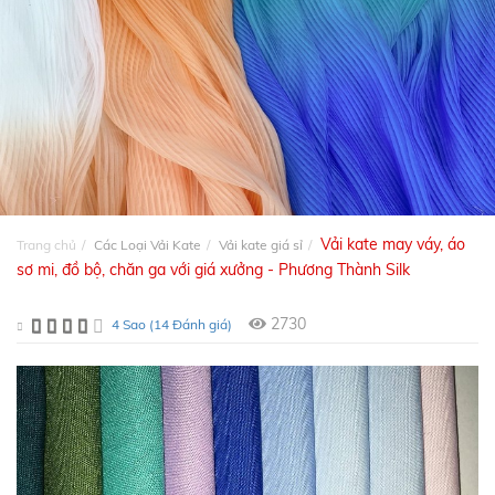
Vải kate may váy, áo
Trang chủ
Các Loại Vải Kate
Vải kate giá sỉ
sơ mi, đồ bộ, chăn ga với giá xưởng - Phương Thành Silk
2730
4 Sao (14 Đánh giá)