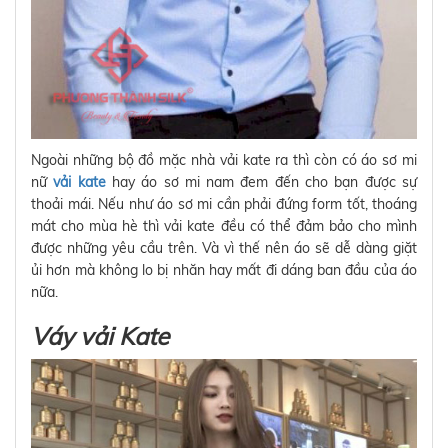
Ngoài những bộ đồ mặc nhà vải kate ra thì còn có áo sơ mi
nữ
vải kate
hay áo sơ mi nam đem đến cho bạn được sự
thoải mái. Nếu như áo sơ mi cần phải đứng form tốt, thoáng
mát cho mùa hè thì vải kate đều có thể đảm bảo cho mình
được những yêu cầu trên. Và vì thế nên áo sẽ dễ dàng giặt
ủi hơn mà không lo bị nhăn hay mất đi dáng ban đầu của áo
nữa.
Váy vải Kate