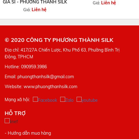
GIÁ SỈ - PHƯƠNG THÀNH SILK
Liên hệ
Giá:
Liên hệ
Giá:
© 2020 CÔNG TY PHƯƠNG THÀNH SILK
Địa chỉ: 417/27A Chiến Lược, Khu Phố 63, Phường Bình Trị
Đông, TPHCM
Hotline: 090959.3986
Email: phuongthanhsilk@gmail.com
Website: www.phuongthanhsilk.com
Mạng xã hội:
HỖ TRỢ
- Hướng dẫn mua hàng