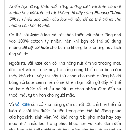
Nhiều bạn đang thắc mắc rằng không biết vải kate có mát
không hay
vải kate
có tốt không thì hãy cùng
Phương Thành
Silk
tìm hiểu đặc điểm của loại vải này để có thể trả lời cho
những câu hỏi đó nhé.
Có thể nói
kate
là loại vải rất thân thiện với môi trường nhờ
vào 100% cotton tự nhiên, nên khi bạn có thể sử dụng
những
đồ bộ vải kate
cho bé mà không lo bị dị ứng hay kích
ứng với da.
Ngoài ra,
vải kate
còn có khả năng hút ẩm và thoáng mát,
đặc biệt với mùa hè này thì nắng nóng khiến cho bạn cảm
thấy khó chịu, vậy thì hãy thử chọn cho mình những bộ đồ
bằng vải kate xem nhé, nó sẽ khiến bạn bất ngờ đấy. Vì thế
vải kate được rất nhiều người lựa chọn nhằm đem đến sự
thoải mái, tự tin hơn cho người mặc.
Và
vải kate
còn có khả năng giữ màu rất tốt, chính vì thế mà
luôn là chất liệu được ưu tiên trong các thiết kế đồng phục
của học sinh, sinh viên. Với khả năng ít bị phai màu hay bay
màu như nhiều loại trang phục khác nên vải kate đem đến
cho bạn một trải nghiệm tốt hơn, đảm bảo hơn và có thể sử